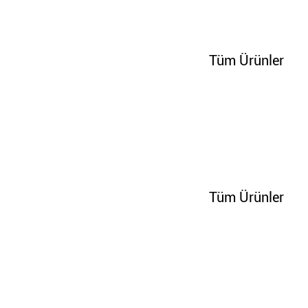
110231
Tüm Ürünler
202600
Tüm Ürünler
65270