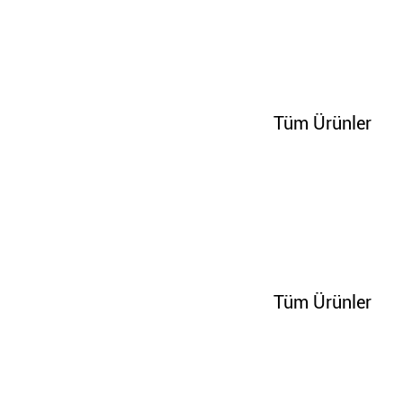
70247
Tüm Ürünler
70253
Tüm Ürünler