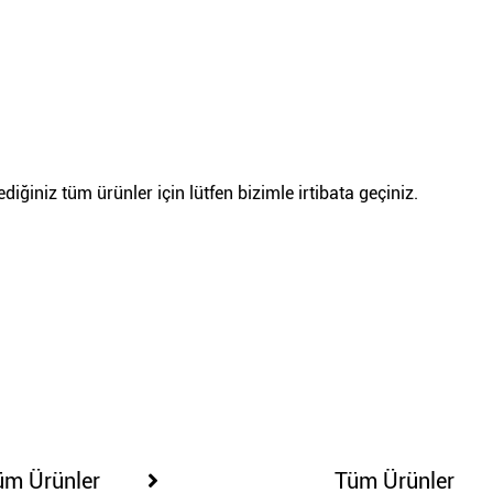
iğiniz tüm ürünler için lütfen bizimle irtibata geçiniz.
100230
100249
üm Ürünler
Tüm Ürünler