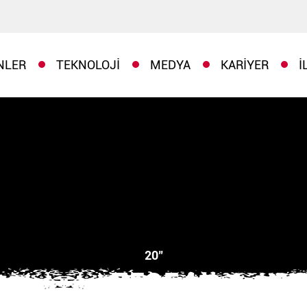
NLER
TEKNOLOJI
MEDYA
KARIYER
İ
20"
75254