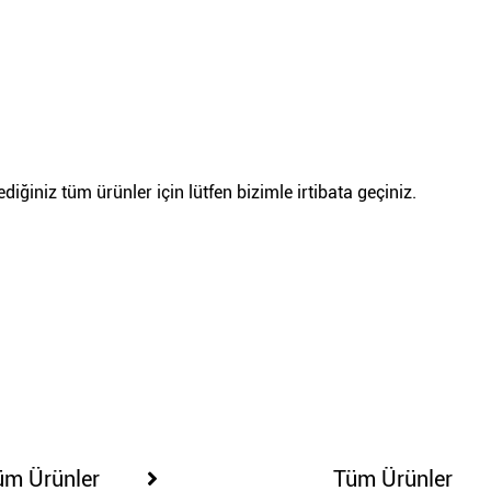
iğiniz tüm ürünler için lütfen bizimle irtibata geçiniz.
100230
100249
üm Ürünler
Tüm Ürünler