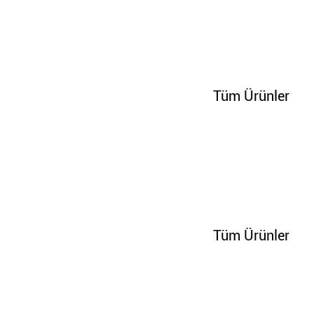
70248
Tüm Ürünler
70254
Tüm Ürünler