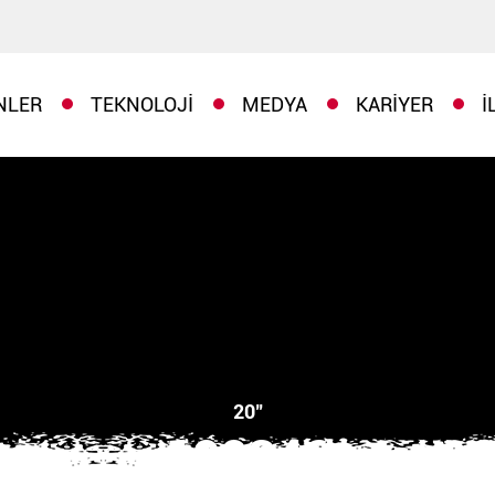
NLER
TEKNOLOJI
MEDYA
KARIYER
İ
20"
100346