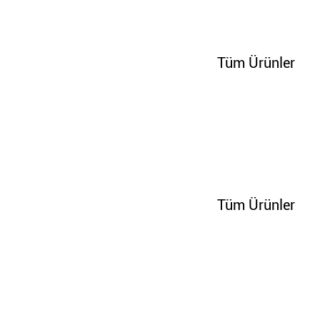
202050
Tüm Ürünler
65265
Tüm Ürünler
65271