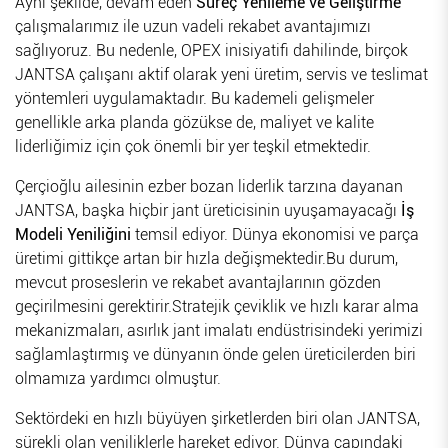
Aynı şekilde, devam eden
Süreç Yenileme ve Geliştirme
çalışmalarımız ile uzun vadeli rekabet avantajımızı
sağlıyoruz. Bu nedenle, OPEX inisiyatifi dahilinde, birçok
JANTSA çalışanı aktif olarak yeni üretim, servis ve teslimat
yöntemleri uygulamaktadır. Bu kademeli gelişmeler
genellikle arka planda gözükse de, maliyet ve kalite
liderliğimiz için çok önemli bir yer teşkil etmektedir.
Çerçioğlu ailesinin ezber bozan liderlik tarzına dayanan
JANTSA, başka hiçbir jant üreticisinin uyuşamayacağı
İş
Modeli Yeniliğini
temsil ediyor. Dünya ekonomisi ve parça
üretimi gittikçe artan bir hızla değişmektedir.Bu durum,
mevcut proseslerin ve rekabet avantajlarının gözden
geçirilmesini gerektirir.Stratejik çeviklik ve hızlı karar alma
mekanizmaları, asırlık jant imalatı endüstrisindeki yerimizi
sağlamlaştırmış ve dünyanın önde gelen üreticilerden biri
olmamıza yardımcı olmuştur.
Sektördeki en hızlı büyüyen şirketlerden biri olan JANTSA,
sürekli olan yeniliklerle hareket ediyor. Dünya çapındaki