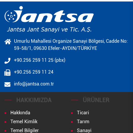
Umurlu Mahallesi Organize Sanayi Bölgesi, Cadde No:
59-58/1, 09630 Efeler-AYDIN/TÜRKİYE
+90.256 259 11 25 (pbx)
+90.256 259 11 24
info@jantsa.com.tr
HAKKIMIZDA
ÜRÜNLER
Hakkında
Ticari
Temel Kimlik
Tarım
Temel Bilgiler
Sanayi