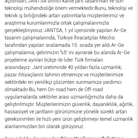
açısından, JANTSA birinci kalite jant tasarımları ve son
teknoloji mühendisliğe önem vermektedir.Bunu, teknoloji ve
teknik iş birliğindeki artan yatırımlarla müşterilerimiz ve
araştırma kurumlarımızla ortak çalışmalarımızla
gerçekleştiriyoruz.JANTSA, 1 yıl içerisinde yapılan Ar-Ge
tasarım çalışmalarında, Türkiye İhracatçılar Meclisi
tarafından yapılan sıralamada 15. sırada yer aldı.Ar-Ge
çalışmalarına, gelirimizin %5' ini ayırarak bu alanda Ar-Ge
projelerine ayrılan bütçe ile lider Türk firmaları
arasındayız. Jant üretiminde 40 yıldan fazla uzmanlık,
pazar ihtiyaçlarını tahmin etmemize ve müşterilerimize
sektördeki en yenilikçi çözümleri sunmamıza yardımcı
olmaktadır.Bu, hem On-road hem de Off-road
uygulamalarda sektörler arası uzmanlığımızla daha da
geliştirilmiştir. Müşterilerimizin güvenlik, dayanıklılık, ağırlık,
hassasiyet ve jantların görünümüne yönelik sürekli artan
gereksinimleri ile hızlı yeni ürün geliştirmeyi temel uzmanlık
alanlarımızdan biri olarak görüyoruz.