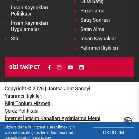
OEM Satış
İnsan Kaynakları
Pazarlama
Politikası
Satış Sonrası
İnsan Kaynakları
Uygulamaları
Satın Alma
Staj
İnsan Kaynakları
Yatırımcı İlişkileri
BİZİ TAKİP ET
Copyright © 2026 | Jantsa Jant Sanayi
Yatırımcı İlişkileri
Bilgi Toplum Hizmeti
Çerez Politikası
İnternet İletişim Kanalları Aydınlatma Metni
Genel Satış Koşulları
Sizlere daha iyi hizmet sunabilmek için
OKUDUM
web sitemizde çerezler kullanılmaktadır.
Detaylı bilgi için
tıklayınız.