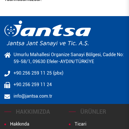
Umurlu Mahallesi Organize Sanayi Bölgesi, Cadde No:
59-58/1, 09630 Efeler-AYDIN/TÜRKİYE
+90.256 259 11 25 (pbx)
+90.256 259 11 24
info@jantsa.com.tr
HAKKIMIZDA
ÜRÜNLER
Hakkında
Ticari