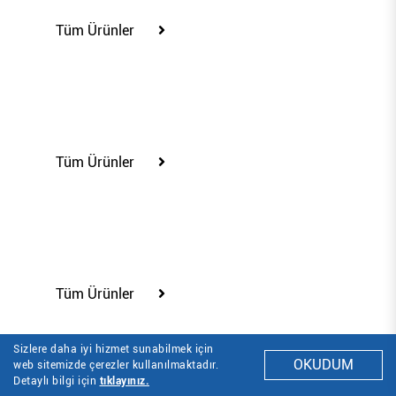
Tüm Ürünler
85610
Tüm Ürünler
85626
Tüm Ürünler
Sizlere daha iyi hizmet sunabilmek için
OKUDUM
web sitemizde çerezler kullanılmaktadır.
85629
Detaylı bilgi için
tıklayınız.