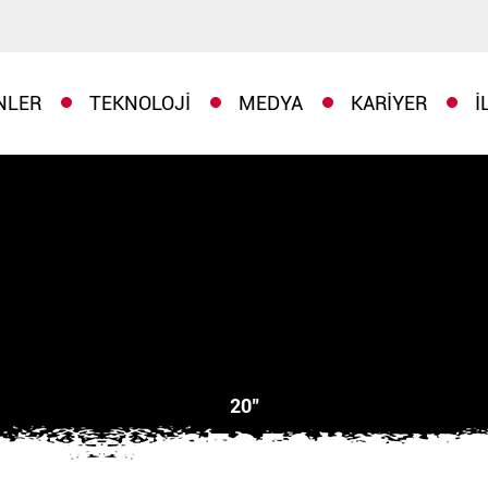
NLER
TEKNOLOJI
MEDYA
KARIYER
İ
20"
65259