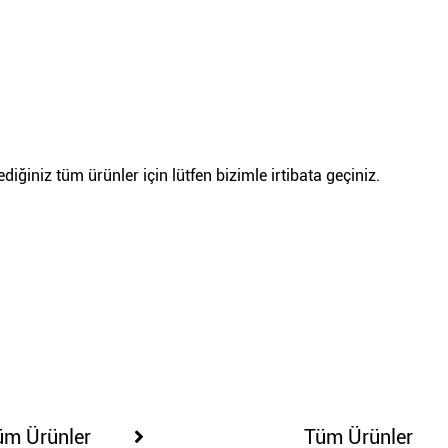
iğiniz tüm ürünler için lütfen bizimle irtibata geçiniz.
100201
100206
üm Ürünler
Tüm Ürünler