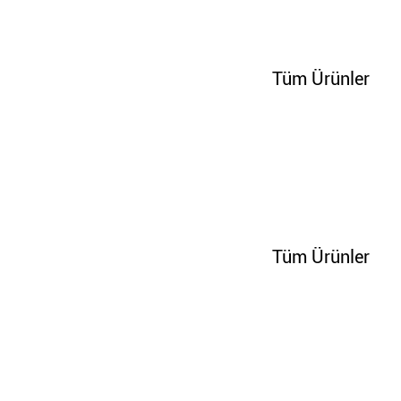
100239
Tüm Ürünler
100252
Tüm Ürünler
100258