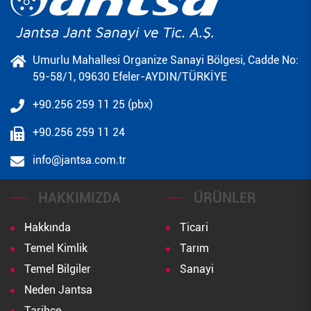
Umurlu Mahallesi Organize Sanayi Bölgesi, Cadde No:
59-58/1, 09630 Efeler-AYDIN/TÜRKİYE
+90.256 259 11 25 (pbx)
+90.256 259 11 24
info@jantsa.com.tr
HAKKIMIZDA
ÜRÜNLER
Hakkında
Ticari
Temel Kimlik
Tarım
Temel Bilgiler
Sanayi
Neden Jantsa
Tarihçe