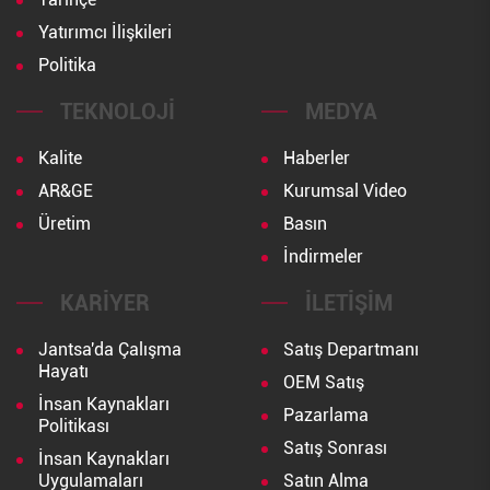
Yatırımcı İlişkileri
Politika
TEKNOLOJI
MEDYA
Kalite
Haberler
AR&GE
Kurumsal Video
Üretim
Basın
İndirmeler
KARIYER
İLETIŞIM
Jantsa'da Çalışma
Satış Departmanı
Hayatı
OEM Satış
İnsan Kaynakları
Pazarlama
Politikası
Satış Sonrası
İnsan Kaynakları
Uygulamaları
Satın Alma