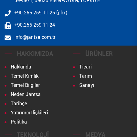
59-58/1, 09630 Efeler-AYDIN/TÜRKİYE
+90.256 259 11 25 (pbx)
+90.256 259 11 24
info@jantsa.com.tr
HAKKIMIZDA
ÜRÜNLER
Hakkında
Ticari
Temel Kimlik
Tarım
Temel Bilgiler
Sanayi
Neden Jantsa
Tarihçe
Yatırımcı İlişkileri
Politika
TEKNOLOJI
MEDYA