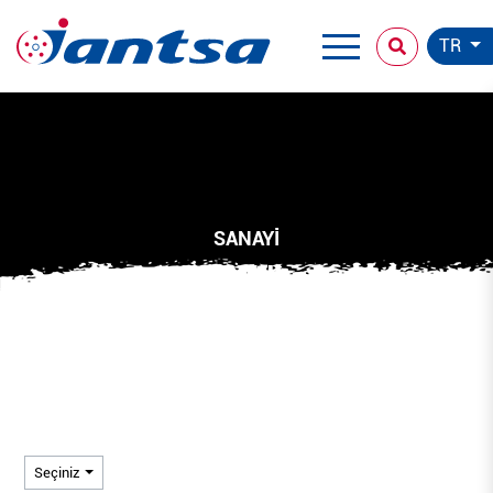
TR
SANAYİ
25"
25"
Seçiniz