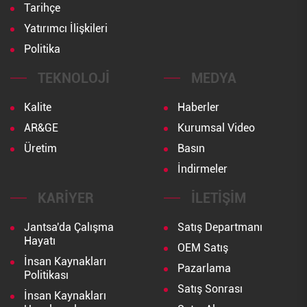
Tarihçe
Yatırımcı İlişkileri
Politika
TEKNOLOJI
MEDYA
Kalite
Haberler
AR&GE
Kurumsal Video
Üretim
Basın
İndirmeler
KARIYER
İLETIŞIM
Jantsa'da Çalışma
Satış Departmanı
Hayatı
OEM Satış
İnsan Kaynakları
Pazarlama
Politikası
Satış Sonrası
İnsan Kaynakları