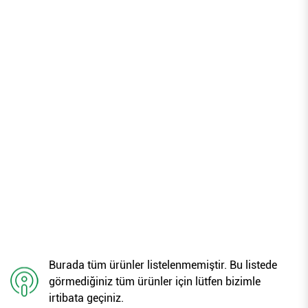
CIVATA
CIVATA
JANT
OFSET
ET
MERKEZ
DELİĞİ
DELİĞİ
P.C.D
BOYU
HDS(MM)
GİRİŞİ
DELİK
ÇAPI
ÇAPI
(D1)
(D2)
Burada tüm ürünler listelenmemiştir. Bu listede
görmediğiniz tüm ürünler için lütfen bizimle
irtibata geçiniz.