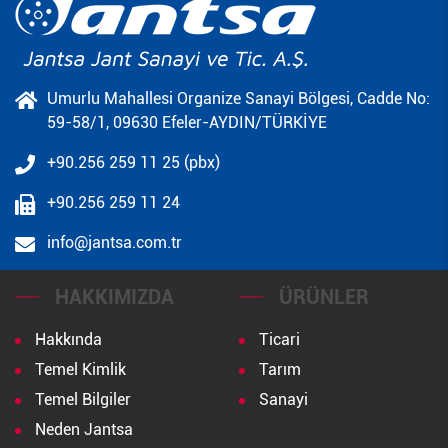
Umurlu Mahallesi Organize Sanayi Bölgesi, Cadde No:
59-58/1, 09630 Efeler-AYDIN/TÜRKİYE
+90.256 259 11 25 (pbx)
+90.256 259 11 24
info@jantsa.com.tr
HAKKIMIZDA
ÜRÜNLER
Hakkında
Ticari
Temel Kimlik
Tarım
Temel Bilgiler
Sanayi
Neden Jantsa