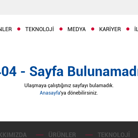
NLER
TEKNOLOJI
MEDYA
KARIYER
İ
404 - Sayfa Bulunamadı
Ulaşmaya çalıştığınız sayfayı bulamadık.
Anasayfa
'ya dönebilirsiniz.
KKIMIZDA
ÜRÜNLER
TEKNOLOJI