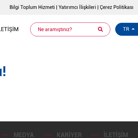
Bilgi Toplum Hizmeti
|
Yatırımcı İlişkileri
|
Çerez Politikası
LETIŞIM
TR
!
MEDYA
KARIYER
İLETIŞIM