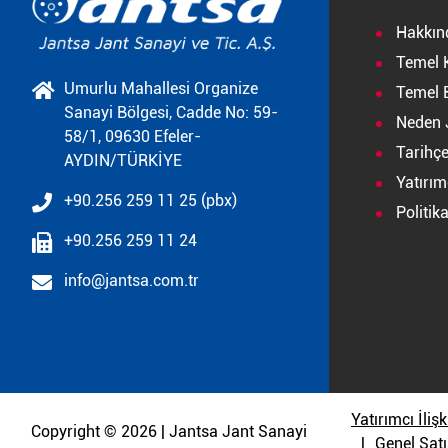
Hakkın
Temel 
Umurlu Mahallesi Organize
Temel B
Sanayi Bölgesi, Cadde No: 59-
Neden 
58/1, 09630 Efeler-
Tarihç
AYDIN/TÜRKİYE
Yatırımc
+90.256 259 11 25 (pbx)
Politik
+90.256 259 11 24
info@jantsa.com.tr
Yatırımcı İlişk
Copyright © 2026 | Jantsa Jant Sanayi
Genel Satı