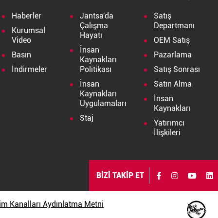
Haberler
Jantsa'da
Satış
Çalışma
Departmanı
Kurumsal
Hayatı
Video
OEM Satış
İnsan
Basın
Pazarlama
Kaynakları
İndirmeler
Politikası
Satış Sonrası
İnsan
Satın Alma
Kaynakları
İnsan
Uygulamaları
Kaynakları
Staj
Yatırımcı
İlişkileri
BİZİ TAKİP ET
işim Kanalları Aydınlatma Metni