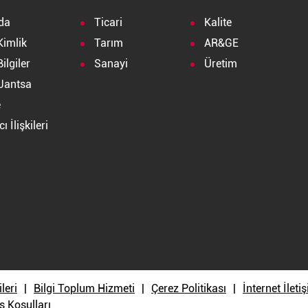
da
Ticari
Kalite
Kimlik
Tarım
AR&GE
ilgiler
Sanayi
Üretim
Jantsa
e
ı İlişkileri
a
ileri
Bilgi Toplum Hizmeti
Çerez Politikası
İnternet İlet
ş Koşulları