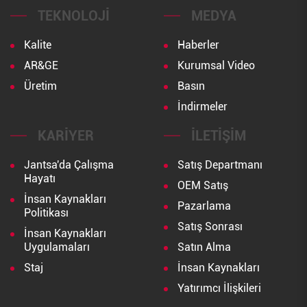
TEKNOLOJI
MEDYA
Kalite
Haberler
AR&GE
Kurumsal Video
Üretim
Basın
İndirmeler
KARIYER
İLETIŞIM
Jantsa'da Çalışma
Satış Departmanı
Hayatı
OEM Satış
İnsan Kaynakları
Pazarlama
Politikası
Satış Sonrası
İnsan Kaynakları
Uygulamaları
Satın Alma
Staj
İnsan Kaynakları
Yatırımcı İlişkileri