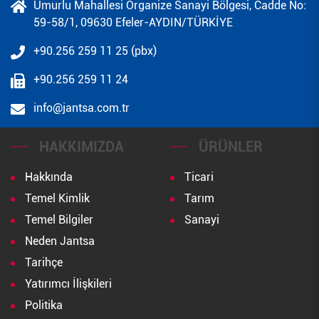
Umurlu Mahallesi Organize Sanayi Bölgesi, Cadde No:
59-58/1, 09630 Efeler-AYDIN/TÜRKİYE
+90.256 259 11 25 (pbx)
+90.256 259 11 24
info@jantsa.com.tr
HAKKIMIZDA
ÜRÜNLER
Hakkında
Ticari
Temel Kimlik
Tarım
Temel Bilgiler
Sanayi
Neden Jantsa
Tarihçe
Yatırımcı İlişkileri
Politika