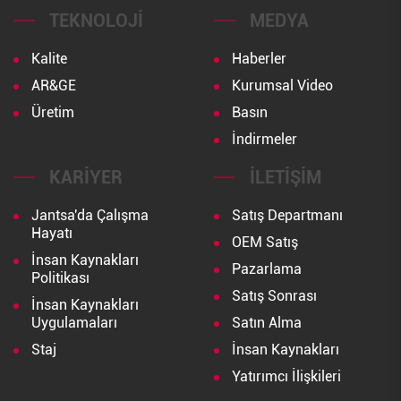
TEKNOLOJI
MEDYA
Kalite
Haberler
AR&GE
Kurumsal Video
Üretim
Basın
İndirmeler
KARIYER
İLETIŞIM
Jantsa'da Çalışma
Satış Departmanı
Hayatı
OEM Satış
İnsan Kaynakları
Pazarlama
Politikası
Satış Sonrası
İnsan Kaynakları
Uygulamaları
Satın Alma
Staj
İnsan Kaynakları
Yatırımcı İlişkileri