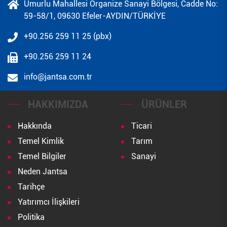
Umurlu Mahallesi Organize Sanayi Bölgesi, Cadde No:
59-58/1, 09630 Efeler-AYDIN/TÜRKİYE
+90.256 259 11 25 (pbx)
+90.256 259 11 24
info@jantsa.com.tr
HAKKIMIZDA
ÜRÜNLER
Hakkında
Ticari
Temel Kimlik
Tarım
Temel Bilgiler
Sanayi
Neden Jantsa
Tarihçe
Yatırımcı İlişkileri
Politika