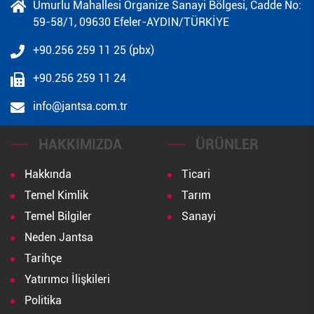
Umurlu Mahallesi Organize Sanayi Bölgesi, Cadde No:
59-58/1, 09630 Efeler-AYDIN/TÜRKİYE
+90.256 259 11 25 (pbx)
+90.256 259 11 24
info@jantsa.com.tr
HAKKIMIZDA
ÜRÜNLER
Hakkında
Ticari
Temel Kimlik
Tarım
Temel Bilgiler
Sanayi
Neden Jantsa
Tarihçe
Yatırımcı İlişkileri
Politika