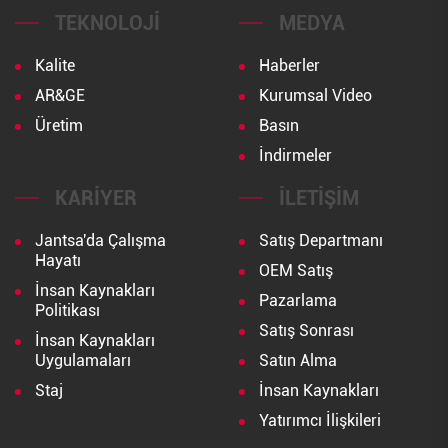
TEKNOLOJI
MEDYA
Kalite
Haberler
AR&GE
Kurumsal Video
Üretim
Basın
İndirmeler
KARIYER
İLETIŞIM
Jantsa'da Çalışma
Satış Departmanı
Hayatı
OEM Satış
İnsan Kaynakları
Pazarlama
Politikası
Satış Sonrası
İnsan Kaynakları
Uygulamaları
Satın Alma
Staj
İnsan Kaynakları
Yatırımcı İlişkileri