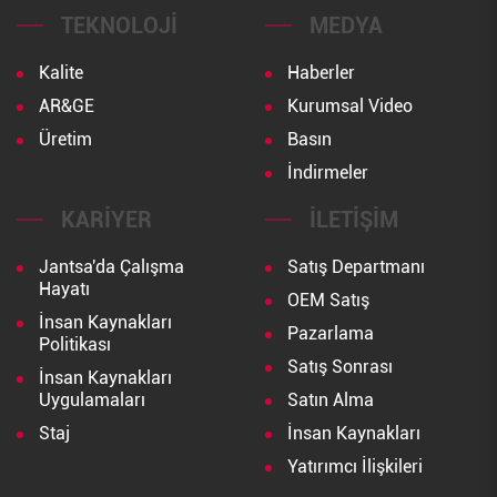
TEKNOLOJI
MEDYA
Kalite
Haberler
AR&GE
Kurumsal Video
Üretim
Basın
İndirmeler
KARIYER
İLETIŞIM
Jantsa'da Çalışma
Satış Departmanı
Hayatı
OEM Satış
İnsan Kaynakları
Pazarlama
Politikası
Satış Sonrası
İnsan Kaynakları
Uygulamaları
Satın Alma
Staj
İnsan Kaynakları
Yatırımcı İlişkileri