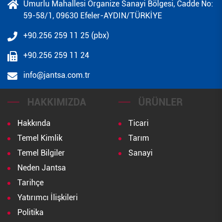
Umurlu Mahallesi Organize Sanayi Bölgesi, Cadde No:
59-58/1, 09630 Efeler-AYDIN/TÜRKİYE
+90.256 259 11 25 (pbx)
+90.256 259 11 24
info@jantsa.com.tr
HAKKIMIZDA
ÜRÜNLER
Hakkında
Ticari
Temel Kimlik
Tarım
Temel Bilgiler
Sanayi
Neden Jantsa
Tarihçe
Yatırımcı İlişkileri
Politika