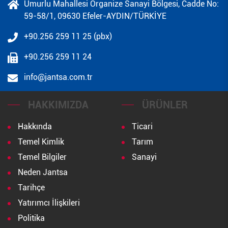
Umurlu Mahallesi Organize Sanayi Bölgesi, Cadde No:
59-58/1, 09630 Efeler-AYDIN/TÜRKİYE
+90.256 259 11 25 (pbx)
+90.256 259 11 24
info@jantsa.com.tr
HAKKIMIZDA
ÜRÜNLER
Hakkında
Ticari
Temel Kimlik
Tarım
Temel Bilgiler
Sanayi
Neden Jantsa
Tarihçe
Yatırımcı İlişkileri
Politika