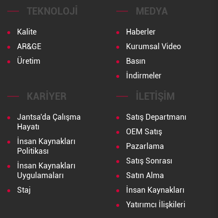
TEKNOLOJI
MEDYA
Kalite
Haberler
AR&GE
Kurumsal Video
Üretim
Basın
İndirmeler
KARIYER
İLETIŞIM
Jantsa'da Çalışma
Satış Departmanı
Hayatı
OEM Satış
İnsan Kaynakları
Pazarlama
Politikası
Satış Sonrası
İnsan Kaynakları
Uygulamaları
Satın Alma
Staj
İnsan Kaynakları
Yatırımcı İlişkileri