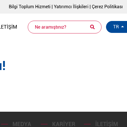
Bilgi Toplum Hizmeti
|
Yatırımcı İlişkileri
|
Çerez Politikası
LETIŞIM
TR
!
MEDYA
KARIYER
İLETIŞIM