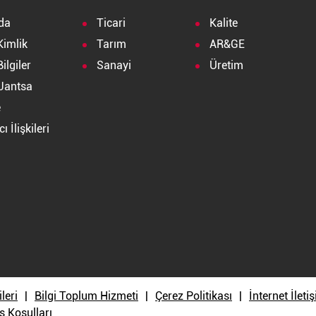
da
Ticari
Kalite
Kimlik
Tarım
AR&GE
ilgiler
Sanayi
Üretim
Jantsa
e
ı İlişkileri
a
ileri
Bilgi Toplum Hizmeti
Çerez Politikası
İnternet İlet
ş Koşulları