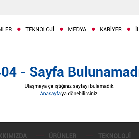
NLER
TEKNOLOJI
MEDYA
KARIYER
İ
404 - Sayfa Bulunamadı
Ulaşmaya çalıştığınız sayfayı bulamadık.
Anasayfa
'ya dönebilirsiniz.
KKIMIZDA
ÜRÜNLER
TEKNOLOJI