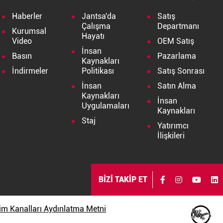
Haberler
Jantsa'da
Satış
Çalışma
Departmanı
Kurumsal
Hayatı
Video
OEM Satış
İnsan
Basın
Pazarlama
Kaynakları
İndirmeler
Politikası
Satış Sonrası
İnsan
Satın Alma
Kaynakları
İnsan
Uygulamaları
Kaynakları
Staj
Yatırımcı
İlişkileri
BİZİ TAKİP ET
işim Kanalları Aydınlatma Metni