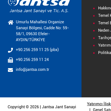
Hakkın
Temel 
Umurlu Mahallesi Organize
Temel B
Sanayi Bölgesi, Cadde No: 59-
Neden 
58/1, 09630 Efeler-
Tarihç
AYDIN/TÜRKİYE
Yatırımc
+90.256 259 11 25 (pbx)
Politik
+90.256 259 11 24
info@jantsa.com.tr
Yatırımcı İlişk
Copyright © 2026 | Jantsa Jant Sanayi
Genel Satı