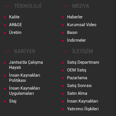
TEKNOLOJI
MEDYA
Kalite
Haberler
AR&GE
Kurumsal Video
Üretim
Basın
İndirmeler
KARIYER
İLETIŞIM
Jantsa'da Çalışma
Satış Departmanı
Hayatı
OEM Satış
İnsan Kaynakları
Pazarlama
Politikası
Satış Sonrası
İnsan Kaynakları
Uygulamaları
Satın Alma
Staj
İnsan Kaynakları
Yatırımcı İlişkileri