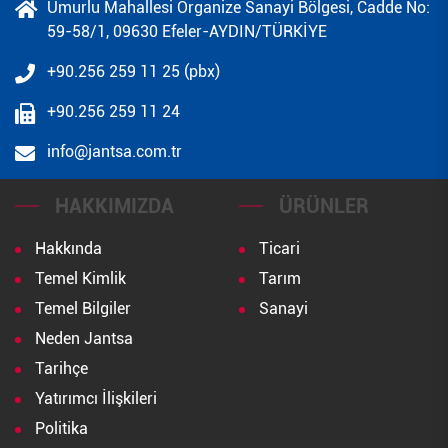
Umurlu Mahallesi Organize Sanayi Bölgesi, Cadde No:
59-58/1, 09630 Efeler-AYDIN/TÜRKİYE
+90.256 259 11 25 (pbx)
+90.256 259 11 24
info@jantsa.com.tr
HAKKIMIZDA
ÜRÜNLER
Hakkında
Ticari
Temel Kimlik
Tarım
Temel Bilgiler
Sanayi
Neden Jantsa
Tarihçe
Yatırımcı İlişkileri
Politika