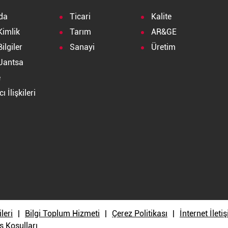
da
Ticari
Kalite
Kimlik
Tarım
AR&GE
ilgiler
Sanayi
Üretim
Jantsa
e
ı İlişkileri
a
ileri
Bilgi Toplum Hizmeti
Çerez Politikası
İnternet İlet
ş Koşulları