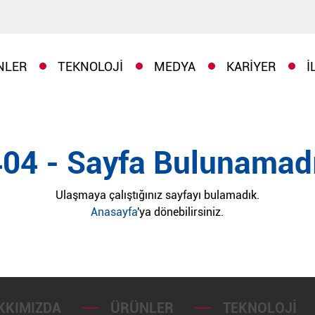
NLER
TEKNOLOJI
MEDYA
KARIYER
İ
404 - Sayfa Bulunamadı
Ulaşmaya çalıştığınız sayfayı bulamadık.
Anasayfa
'ya dönebilirsiniz.
KKIMIZDA
ÜRÜNLER
TEKNOLOJI