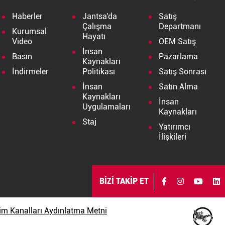
Haberler
Jantsa'da
Satış
Çalışma
Departmanı
Kurumsal
Hayatı
Video
OEM Satış
İnsan
Basın
Pazarlama
Kaynakları
İndirmeler
Politikası
Satış Sonrası
İnsan
Satın Alma
Kaynakları
İnsan
Uygulamaları
Kaynakları
Staj
Yatırımcı
İlişkileri
BİZİ TAKİP ET
işim Kanalları Aydınlatma Metni