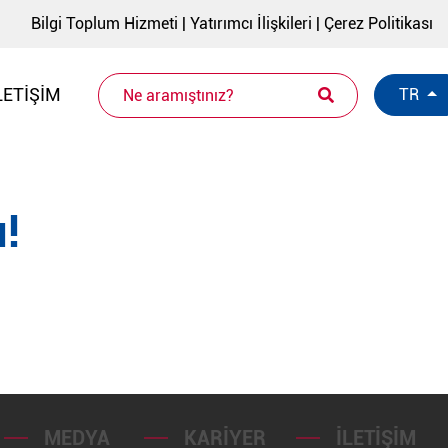
Bilgi Toplum Hizmeti
|
Yatırımcı İlişkileri
|
Çerez Politikası
LETIŞIM
TR
!
MEDYA
KARIYER
İLETIŞIM