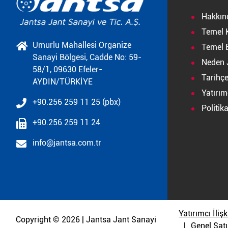
Hakkın
Temel 
Umurlu Mahallesi Organize
Temel B
Sanayi Bölgesi, Cadde No: 59-
Neden 
58/1, 09630 Efeler-
Tarihç
AYDIN/TÜRKİYE
Yatırımc
+90.256 259 11 25 (pbx)
Politik
+90.256 259 11 24
info@jantsa.com.tr
Yatırımcı İlişk
Copyright © 2026 | Jantsa Jant Sanayi
Genel Satı