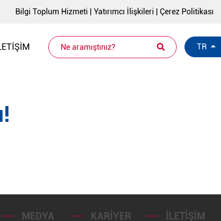
Bilgi Toplum Hizmeti
|
Yatırımcı İlişkileri
|
Çerez Politikası
LETIŞIM
TR
!
MEDYA
KARIYER
İLETIŞIM