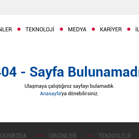
NLER
TEKNOLOJI
MEDYA
KARIYER
İ
404 - Sayfa Bulunamadı
Ulaşmaya çalıştığınız sayfayı bulamadık.
Anasayfa
'ya dönebilirsiniz.
KKIMIZDA
ÜRÜNLER
TEKNOLOJI