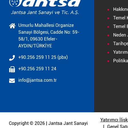
Hakkın
Temel 
Umurlu Mahallesi Organize
Temel B
Sanayi Bölgesi, Cadde No: 59-
Neden 
58/1, 09630 Efeler-
Tarihç
AYDIN/TÜRKİYE
Yatırımc
+90.256 259 11 25 (pbx)
Politik
+90.256 259 11 24
info@jantsa.com.tr
Yatırımcı İlişk
Copyright © 2026 | Jantsa Jant Sanayi
Genel Satı