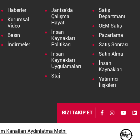
Haberler
Jantsa'da
Satış
Çalışma
Departmanı
Kurumsal
Hayatı
Video
OEM Satış
İnsan
Basın
Pazarlama
Kaynakları
İndirmeler
Politikası
Satış Sonrası
İnsan
Satın Alma
Kaynakları
İnsan
Uygulamaları
Kaynakları
Staj
Yatırımcı
İlişkileri
BİZİ TAKİP ET
işim Kanalları Aydınlatma Metni