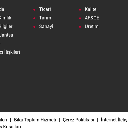
da
Ticari
Kalite
Kimlik
Tarım
AR&GE
ilgiler
Sanayi
Üretim
Jantsa
e
ı İlişkileri
a
ileri
Bilgi Toplum Hizmeti
Çerez Politikası
İnternet İlet
ş Koşulları