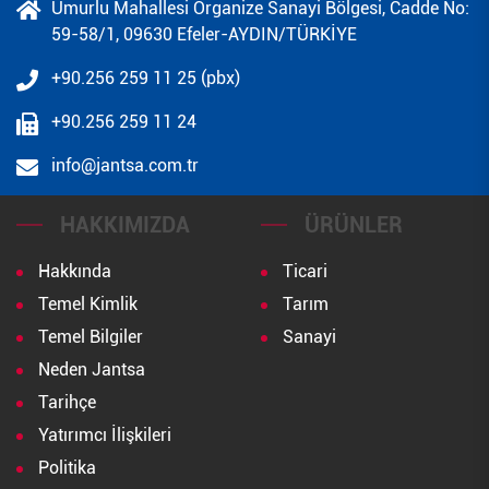
Umurlu Mahallesi Organize Sanayi Bölgesi, Cadde No:
59-58/1, 09630 Efeler-AYDIN/TÜRKİYE
+90.256 259 11 25 (pbx)
+90.256 259 11 24
info@jantsa.com.tr
HAKKIMIZDA
ÜRÜNLER
Hakkında
Ticari
Temel Kimlik
Tarım
Temel Bilgiler
Sanayi
Neden Jantsa
Tarihçe
Yatırımcı İlişkileri
Politika