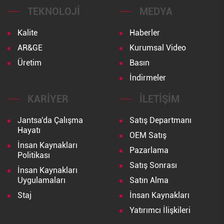
TEKNOLOJI
MEDYA
Kalite
Haberler
AR&GE
Kurumsal Video
Üretim
Basın
İndirmeler
KARIYER
İLETIŞIM
Jantsa'da Çalışma
Satış Departmanı
Hayatı
OEM Satış
İnsan Kaynakları
Pazarlama
Politikası
Satış Sonrası
İnsan Kaynakları
Uygulamaları
Satın Alma
Staj
İnsan Kaynakları
Yatırımcı İlişkileri