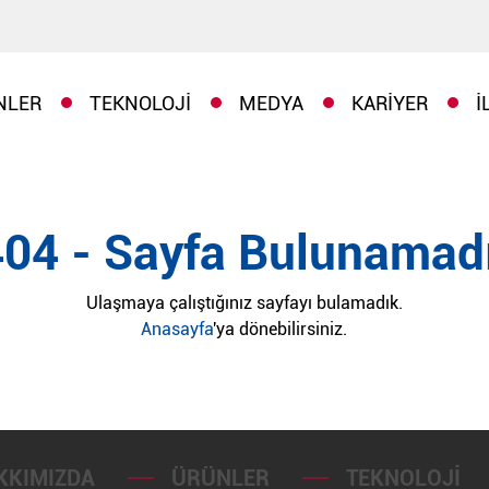
NLER
TEKNOLOJI
MEDYA
KARIYER
İ
404 - Sayfa Bulunamadı
Ulaşmaya çalıştığınız sayfayı bulamadık.
Anasayfa
'ya dönebilirsiniz.
KKIMIZDA
ÜRÜNLER
TEKNOLOJI