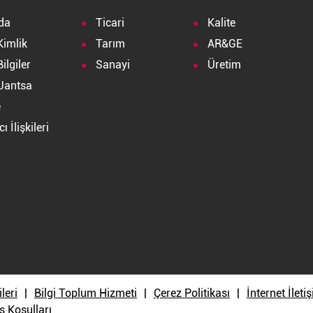
da
Ticari
Kalite
Kimlik
Tarım
AR&GE
ilgiler
Sanayi
Üretim
Jantsa
e
ı İlişkileri
a
ileri
Bilgi Toplum Hizmeti
Çerez Politikası
İnternet İlet
ş Koşulları