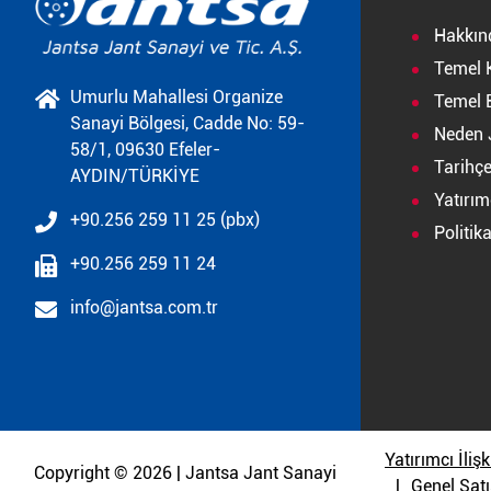
Hakkın
Temel 
Umurlu Mahallesi Organize
Temel B
Sanayi Bölgesi, Cadde No: 59-
Neden 
58/1, 09630 Efeler-
Tarihç
AYDIN/TÜRKİYE
Yatırımc
+90.256 259 11 25 (pbx)
Politik
+90.256 259 11 24
info@jantsa.com.tr
Yatırımcı İlişk
Copyright © 2026 | Jantsa Jant Sanayi
Genel Satı