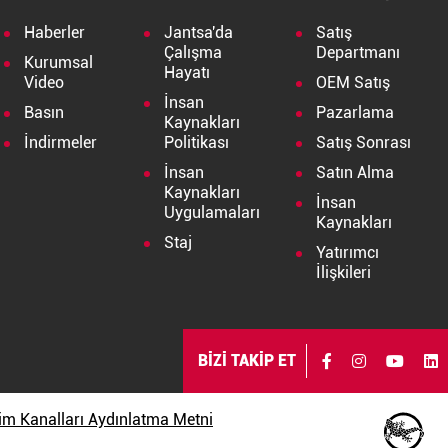
Haberler
Jantsa'da
Satış
Çalışma
Departmanı
Kurumsal
Hayatı
Video
OEM Satış
İnsan
Basın
Pazarlama
Kaynakları
İndirmeler
Politikası
Satış Sonrası
İnsan
Satın Alma
Kaynakları
İnsan
Uygulamaları
Kaynakları
Staj
Yatırımcı
İlişkileri
BİZİ TAKİP ET
işim Kanalları Aydınlatma Metni