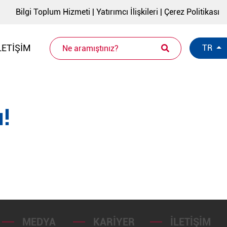
Bilgi Toplum Hizmeti
|
Yatırımcı İlişkileri
|
Çerez Politikası
LETIŞIM
TR
!
MEDYA
KARIYER
İLETIŞIM