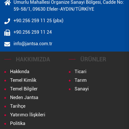
Umurlu Mahallesi Organize Sanayi Bölgesi, Cadde No:
59-58/1, 09630 Efeler-AYDIN/TÜRKİYE
+90.256 259 11 25 (pbx)
+90.256 259 11 24
info@jantsa.com.tr
HAKKIMIZDA
ÜRÜNLER
Hakkında
Ticari
Temel Kimlik
Tarım
Temel Bilgiler
Sanayi
Neden Jantsa
Tarihçe
Yatırımcı İlişkileri
Politika