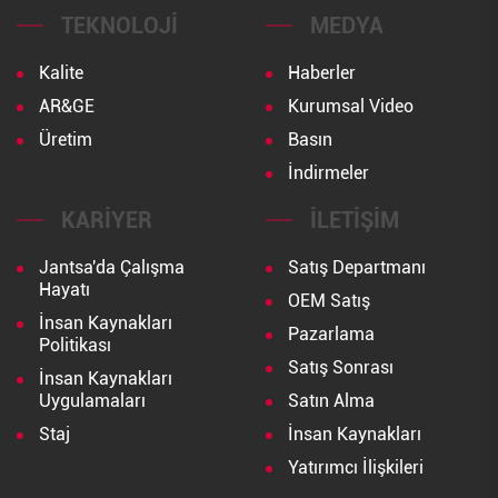
TEKNOLOJI
MEDYA
Kalite
Haberler
AR&GE
Kurumsal Video
Üretim
Basın
İndirmeler
KARIYER
İLETIŞIM
Jantsa'da Çalışma
Satış Departmanı
Hayatı
OEM Satış
İnsan Kaynakları
Pazarlama
Politikası
Satış Sonrası
İnsan Kaynakları
Uygulamaları
Satın Alma
Staj
İnsan Kaynakları
Yatırımcı İlişkileri