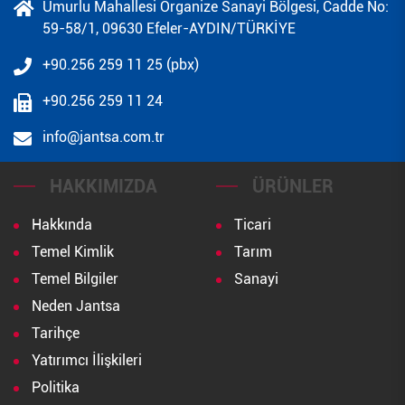
Umurlu Mahallesi Organize Sanayi Bölgesi, Cadde No:
59-58/1, 09630 Efeler-AYDIN/TÜRKİYE
+90.256 259 11 25 (pbx)
+90.256 259 11 24
info@jantsa.com.tr
HAKKIMIZDA
ÜRÜNLER
Hakkında
Ticari
Temel Kimlik
Tarım
Temel Bilgiler
Sanayi
Neden Jantsa
Tarihçe
Yatırımcı İlişkileri
Politika