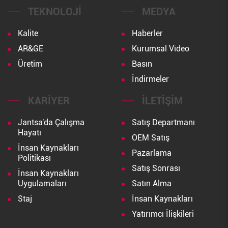
TEKNOLOJI
MEDYA
Kalite
Haberler
AR&GE
Kurumsal Video
Üretim
Basın
İndirmeler
KARIYER
İLETIŞIM
Jantsa'da Çalışma
Satış Departmanı
Hayatı
OEM Satış
İnsan Kaynakları
Pazarlama
Politikası
Satış Sonrası
İnsan Kaynakları
Uygulamaları
Satın Alma
Staj
İnsan Kaynakları
Yatırımcı İlişkileri