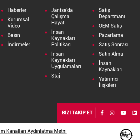
Haberler
Jantsa'da
Satış
Çalışma
Departmanı
Kurumsal
Hayatı
Video
OEM Satış
İnsan
Basın
Pazarlama
Kaynakları
İndirmeler
Politikası
Satış Sonrası
İnsan
Satın Alma
Kaynakları
İnsan
Uygulamaları
Kaynakları
Staj
Yatırımcı
İlişkileri
BİZİ TAKİP ET
işim Kanalları Aydınlatma Metni