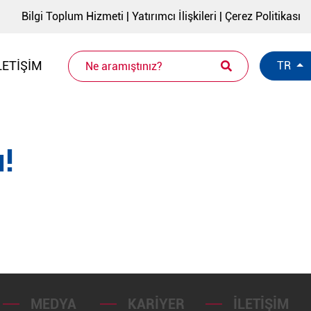
Bilgi Toplum Hizmeti
|
Yatırımcı İlişkileri
|
Çerez Politikası
LETIŞIM
TR
!
MEDYA
KARIYER
İLETIŞIM