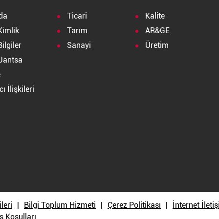
da
Ticari
Kalite
Kimlik
Tarım
AR&GE
ilgiler
Sanayi
Üretim
Jantsa
e
ı İlişkileri
a
ileri
Bilgi Toplum Hizmeti
Çerez Politikası
İnternet İlet
ş Koşulları