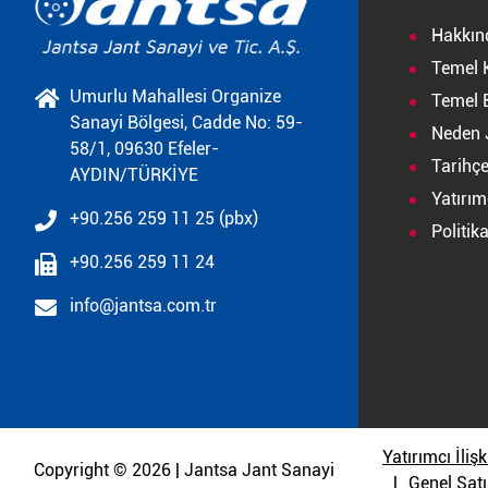
Hakkın
Temel 
Umurlu Mahallesi Organize
Temel B
Sanayi Bölgesi, Cadde No: 59-
Neden 
58/1, 09630 Efeler-
Tarihç
AYDIN/TÜRKİYE
Yatırımc
+90.256 259 11 25 (pbx)
Politik
+90.256 259 11 24
info@jantsa.com.tr
Yatırımcı İlişk
Copyright © 2026 | Jantsa Jant Sanayi
Genel Satı