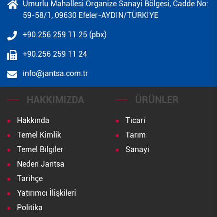
Umurlu Mahallesi Organize Sanayi Bölgesi, Cadde No:
59-58/1, 09630 Efeler-AYDIN/TÜRKİYE
+90.256 259 11 25 (pbx)
+90.256 259 11 24
info@jantsa.com.tr
HAKKIMIZDA
ÜRÜNLER
Hakkında
Ticari
Temel Kimlik
Tarım
Temel Bilgiler
Sanayi
Neden Jantsa
Tarihçe
Yatırımcı İlişkileri
Politika