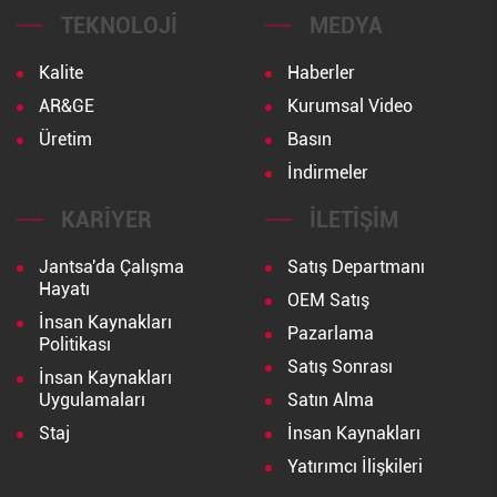
TEKNOLOJI
MEDYA
Kalite
Haberler
AR&GE
Kurumsal Video
Üretim
Basın
İndirmeler
KARIYER
İLETIŞIM
Jantsa'da Çalışma
Satış Departmanı
Hayatı
OEM Satış
İnsan Kaynakları
Pazarlama
Politikası
Satış Sonrası
İnsan Kaynakları
Uygulamaları
Satın Alma
Staj
İnsan Kaynakları
Yatırımcı İlişkileri