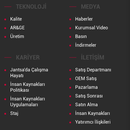
TEKNOLOJI
MEDYA
Kalite
Haberler
AR&GE
Kurumsal Video
Üretim
Basın
İndirmeler
KARIYER
İLETIŞIM
Jantsa'da Çalışma
Satış Departmanı
Hayatı
OEM Satış
İnsan Kaynakları
Pazarlama
Politikası
Satış Sonrası
İnsan Kaynakları
Uygulamaları
Satın Alma
Staj
İnsan Kaynakları
Yatırımcı İlişkileri