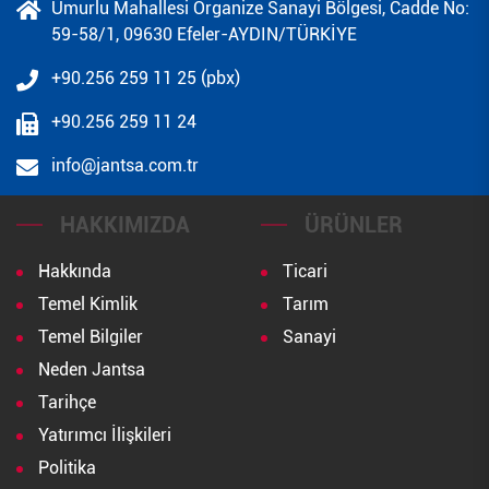
Umurlu Mahallesi Organize Sanayi Bölgesi, Cadde No:
59-58/1, 09630 Efeler-AYDIN/TÜRKİYE
+90.256 259 11 25 (pbx)
+90.256 259 11 24
info@jantsa.com.tr
HAKKIMIZDA
ÜRÜNLER
Hakkında
Ticari
Temel Kimlik
Tarım
Temel Bilgiler
Sanayi
Neden Jantsa
Tarihçe
Yatırımcı İlişkileri
Politika