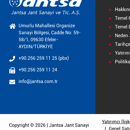
Hakkın
Temel 
Umurlu Mahallesi Organize
Temel B
Sanayi Bölgesi, Cadde No: 59-
Neden 
58/1, 09630 Efeler-
Tarihç
AYDIN/TÜRKİYE
Yatırımc
+90.256 259 11 25 (pbx)
Politik
+90.256 259 11 24
info@jantsa.com.tr
Yatırımcı İlişk
Copyright © 2026 | Jantsa Jant Sanayi
Genel Satı