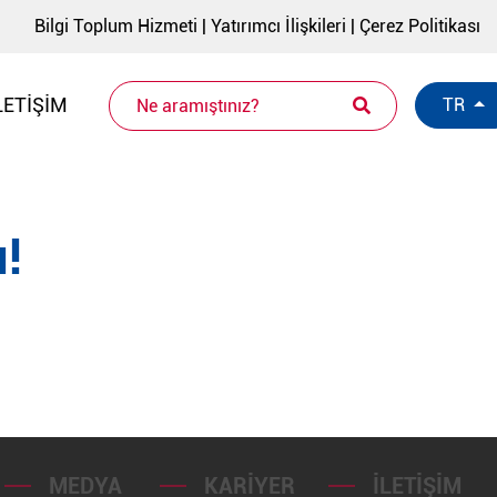
Bilgi Toplum Hizmeti
|
Yatırımcı İlişkileri
|
Çerez Politikası
LETIŞIM
TR
!
MEDYA
KARIYER
İLETIŞIM