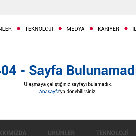
NLER
TEKNOLOJI
MEDYA
KARIYER
İ
404 - Sayfa Bulunamadı
Ulaşmaya çalıştığınız sayfayı bulamadık.
Anasayfa
'ya dönebilirsiniz.
KKIMIZDA
ÜRÜNLER
TEKNOLOJI