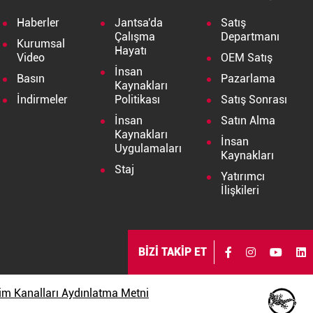
Haberler
Jantsa'da
Satış
Çalışma
Departmanı
Kurumsal
Hayatı
Video
OEM Satış
İnsan
Basın
Pazarlama
Kaynakları
İndirmeler
Politikası
Satış Sonrası
İnsan
Satın Alma
Kaynakları
İnsan
Uygulamaları
Kaynakları
Staj
Yatırımcı
İlişkileri
BİZİ TAKİP ET
işim Kanalları Aydınlatma Metni