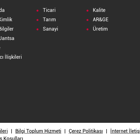
da
Ticari
Kalite
Kimlik
Tarım
AR&GE
ilgiler
Sanayi
Üretim
Jantsa
e
ı İlişkileri
a
ileri
Bilgi Toplum Hizmeti
Çerez Politikası
İnternet İlet
ş Koşulları