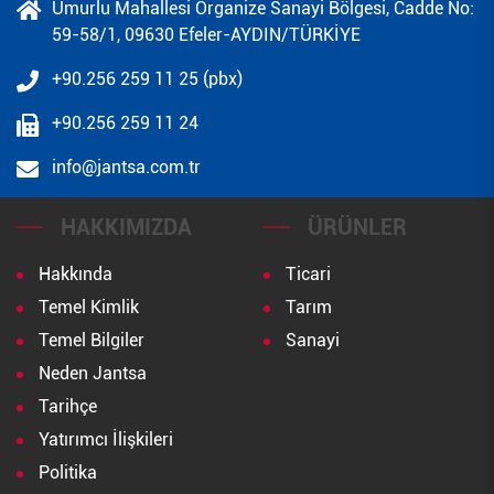
Umurlu Mahallesi Organize Sanayi Bölgesi, Cadde No:
59-58/1, 09630 Efeler-AYDIN/TÜRKİYE
+90.256 259 11 25 (pbx)
+90.256 259 11 24
info@jantsa.com.tr
HAKKIMIZDA
ÜRÜNLER
Hakkında
Ticari
Temel Kimlik
Tarım
Temel Bilgiler
Sanayi
Neden Jantsa
Tarihçe
Yatırımcı İlişkileri
Politika