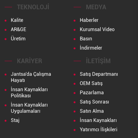
TEKNOLOJI
MEDYA
Kalite
Haberler
AR&GE
Kurumsal Video
Üretim
Basın
İndirmeler
KARIYER
İLETIŞIM
Jantsa'da Çalışma
Satış Departmanı
Hayatı
OEM Satış
İnsan Kaynakları
Pazarlama
Politikası
Satış Sonrası
İnsan Kaynakları
Uygulamaları
Satın Alma
Staj
İnsan Kaynakları
Yatırımcı İlişkileri