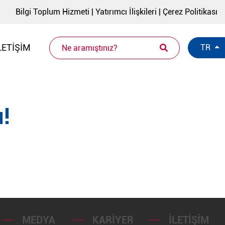
Bilgi Toplum Hizmeti
|
Yatırımcı İlişkileri
|
Çerez Politikası
LETIŞIM
TR
!
MEDYA
KARIYER
İLETIŞIM