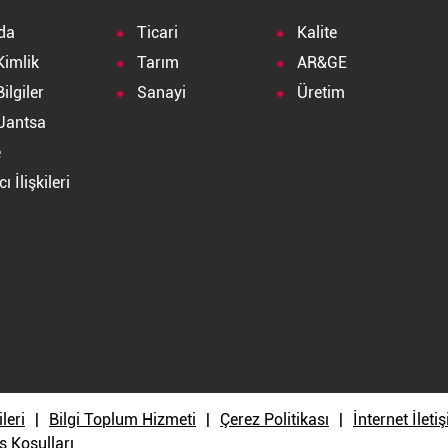
da
Ticari
Kalite
Kimlik
Tarım
AR&GE
ilgiler
Sanayi
Üretim
Jantsa
e
ı İlişkileri
a
ileri
Bilgi Toplum Hizmeti
Çerez Politikası
İnternet İlet
ş Koşulları