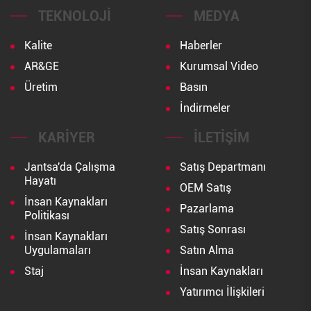
TEKNOLOJI
MEDYA
Kalite
Haberler
AR&GE
Kurumsal Video
Üretim
Basın
İndirmeler
KARIYER
İLETIŞIM
Jantsa'da Çalışma
Satış Departmanı
Hayatı
OEM Satış
İnsan Kaynakları
Pazarlama
Politikası
Satış Sonrası
İnsan Kaynakları
Uygulamaları
Satın Alma
Staj
İnsan Kaynakları
Yatırımcı İlişkileri