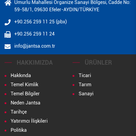
Umurlu Mahallesi Organize Sanayi Bölgesi, Cadde No:
59-58/1, 09630 Efeler-AYDIN/TÜRKİYE
+90.256 259 11 25 (pbx)
+90.256 259 11 24
info@jantsa.com.tr
HAKKIMIZDA
ÜRÜNLER
Hakkında
Ticari
Temel Kimlik
Tarım
Temel Bilgiler
Sanayi
Neden Jantsa
Tarihçe
Yatırımcı İlişkileri
Politika