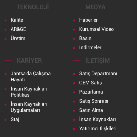
TEKNOLOJI
MEDYA
Kalite
Haberler
AR&GE
Kurumsal Video
Üretim
Basın
İndirmeler
KARIYER
İLETIŞIM
Jantsa'da Çalışma
Satış Departmanı
Hayatı
OEM Satış
İnsan Kaynakları
Pazarlama
Politikası
Satış Sonrası
İnsan Kaynakları
Uygulamaları
Satın Alma
Staj
İnsan Kaynakları
Yatırımcı İlişkileri