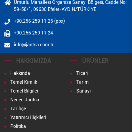
Umurlu Mahallesi Organize Sanayi Bölgesi, Cadde No:
59-58/1, 09630 Efeler-AYDIN/TÜRKİYE
+90.256 259 11 25 (pbx)
+90.256 259 11 24
info@jantsa.com.tr
HAKKIMIZDA
ÜRÜNLER
Hakkında
Ticari
Temel Kimlik
Tarım
Temel Bilgiler
Sanayi
Neden Jantsa
Tarihçe
Yatırımcı İlişkileri
Politika