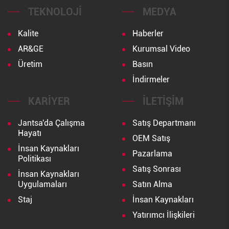
TEKNOLOJI
MEDYA
Kalite
Haberler
AR&GE
Kurumsal Video
Üretim
Basın
İndirmeler
KARIYER
İLETIŞIM
Jantsa'da Çalışma
Satış Departmanı
Hayatı
OEM Satış
İnsan Kaynakları
Pazarlama
Politikası
Satış Sonrası
İnsan Kaynakları
Uygulamaları
Satın Alma
Staj
İnsan Kaynakları
Yatırımcı İlişkileri