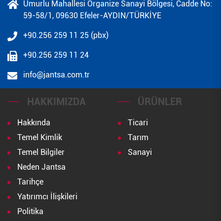
Umurlu Mahallesi Organize Sanayi Bölgesi, Cadde No:
59-58/1, 09630 Efeler-AYDIN/TÜRKİYE
+90.256 259 11 25 (pbx)
+90.256 259 11 24
info@jantsa.com.tr
HAKKIMIZDA
ÜRÜNLER
Hakkında
Ticari
Temel Kimlik
Tarım
Temel Bilgiler
Sanayi
Neden Jantsa
Tarihçe
Yatırımcı İlişkileri
Politika