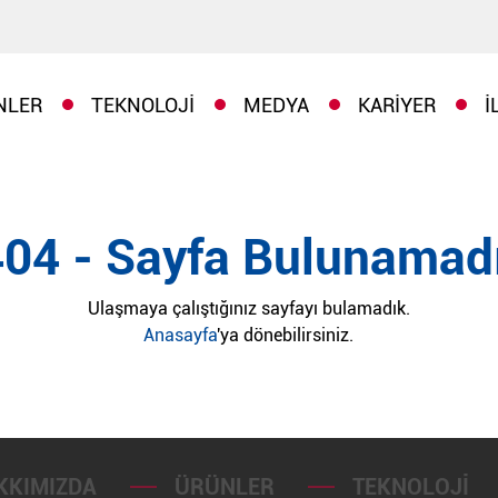
NLER
TEKNOLOJI
MEDYA
KARIYER
İ
404 - Sayfa Bulunamadı
Ulaşmaya çalıştığınız sayfayı bulamadık.
Anasayfa
'ya dönebilirsiniz.
KKIMIZDA
ÜRÜNLER
TEKNOLOJI