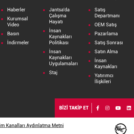
Haberler
Jantsa'da
Satış
Çalışma
Departmanı
Kurumsal
Hayatı
Video
OEM Satış
İnsan
Basın
Pazarlama
Kaynakları
İndirmeler
Politikası
Satış Sonrası
İnsan
Satın Alma
Kaynakları
İnsan
Uygulamaları
Kaynakları
Staj
Yatırımcı
İlişkileri
BİZİ TAKİP ET
işim Kanalları Aydınlatma Metni