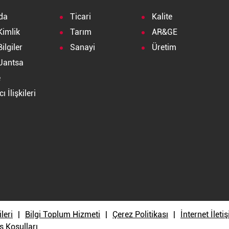
da
Ticari
Kalite
Kimlik
Tarım
AR&GE
ilgiler
Sanayi
Üretim
Jantsa
e
ı İlişkileri
a
ileri
Bilgi Toplum Hizmeti
Çerez Politikası
İnternet İlet
ş Koşulları