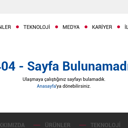
NLER
TEKNOLOJI
MEDYA
KARIYER
İ
404 - Sayfa Bulunamadı
Ulaşmaya çalıştığınız sayfayı bulamadık.
Anasayfa
'ya dönebilirsiniz.
KKIMIZDA
ÜRÜNLER
TEKNOLOJI