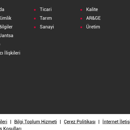
da
Ticari
Kalite
Kimlik
Tarım
AR&GE
ilgiler
Sanayi
Üretim
Jantsa
e
ı İlişkileri
a
ileri
Bilgi Toplum Hizmeti
Çerez Politikası
İnternet İlet
ş Koşulları