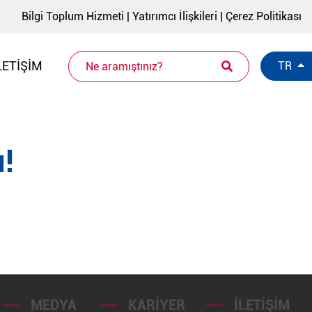
Bilgi Toplum Hizmeti
|
Yatırımcı İlişkileri
|
Çerez Politikası
LETIŞIM
TR
!
MEDYA
KARIYER
İLETIŞIM