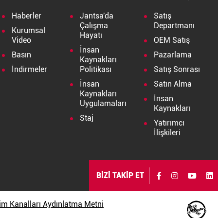
Haberler
Jantsa'da
Satış
Çalışma
Departmanı
Kurumsal
Hayatı
Video
OEM Satış
İnsan
Basın
Pazarlama
Kaynakları
İndirmeler
Politikası
Satış Sonrası
İnsan
Satın Alma
Kaynakları
İnsan
Uygulamaları
Kaynakları
Staj
Yatırımcı
İlişkileri
BİZİ TAKİP ET
işim Kanalları Aydınlatma Metni