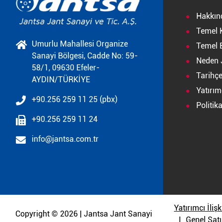
Hakkın
Temel 
Umurlu Mahallesi Organize
Temel B
Sanayi Bölgesi, Cadde No: 59-
Neden 
58/1, 09630 Efeler-
Tarihç
AYDIN/TÜRKİYE
Yatırımc
+90.256 259 11 25 (pbx)
Politik
+90.256 259 11 24
info@jantsa.com.tr
Yatırımcı İlişk
Copyright © 2026 | Jantsa Jant Sanayi
Genel Satı