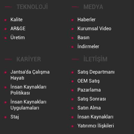
TEKNOLOJI
MEDYA
Kalite
Haberler
AR&GE
Kurumsal Video
Üretim
Basın
İndirmeler
KARIYER
İLETIŞIM
Jantsa'da Çalışma
Satış Departmanı
Hayatı
OEM Satış
İnsan Kaynakları
Pazarlama
Politikası
Satış Sonrası
İnsan Kaynakları
Uygulamaları
Satın Alma
Staj
İnsan Kaynakları
Yatırımcı İlişkileri