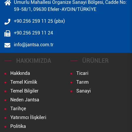
Umurlu Mahallesi Organize Sanayi Bölgesi, Cadde No:
59-58/1, 09630 Efeler-AYDIN/TÜRKİYE
+90.256 259 11 25 (pbx)
+90.256 259 11 24
info@jantsa.com.tr
HAKKIMIZDA
ÜRÜNLER
Hakkında
Ticari
Temel Kimlik
Tarım
Temel Bilgiler
Sanayi
Neden Jantsa
Tarihçe
Yatırımcı İlişkileri
Politika