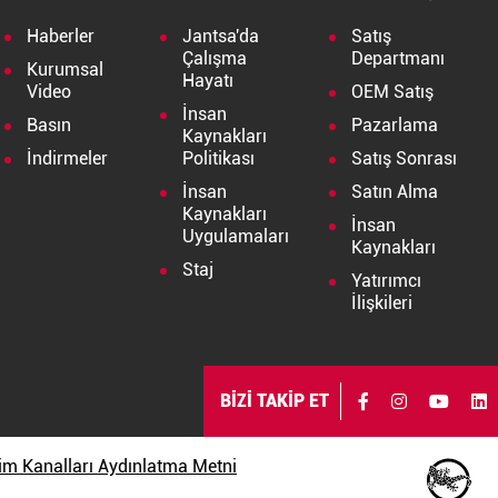
Haberler
Jantsa'da
Satış
Çalışma
Departmanı
Kurumsal
Hayatı
Video
OEM Satış
İnsan
Basın
Pazarlama
Kaynakları
İndirmeler
Politikası
Satış Sonrası
İnsan
Satın Alma
Kaynakları
İnsan
Uygulamaları
Kaynakları
Staj
Yatırımcı
İlişkileri
BİZİ TAKİP ET
işim Kanalları Aydınlatma Metni