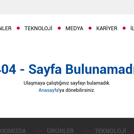
NLER
TEKNOLOJI
MEDYA
KARIYER
İ
404 - Sayfa Bulunamadı
Ulaşmaya çalıştığınız sayfayı bulamadık.
Anasayfa
'ya dönebilirsiniz.
KKIMIZDA
ÜRÜNLER
TEKNOLOJI