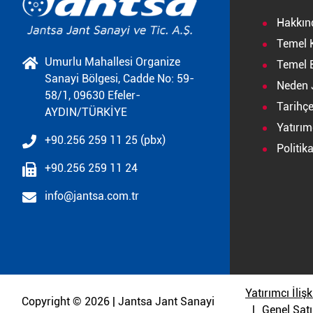
Hakkın
Temel 
Umurlu Mahallesi Organize
Temel B
Sanayi Bölgesi, Cadde No: 59-
Neden 
58/1, 09630 Efeler-
Tarihç
AYDIN/TÜRKİYE
Yatırımc
+90.256 259 11 25 (pbx)
Politik
+90.256 259 11 24
info@jantsa.com.tr
Yatırımcı İlişk
Copyright © 2026 | Jantsa Jant Sanayi
Genel Satı