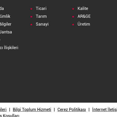
da
Ticari
Kalite
Kimlik
Tarım
AR&GE
ilgiler
Sanayi
Üretim
Jantsa
e
ı İlişkileri
a
ileri
Bilgi Toplum Hizmeti
Çerez Politikası
İnternet İlet
ş Koşulları