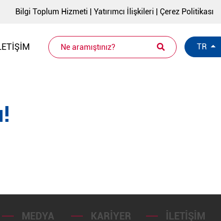
Bilgi Toplum Hizmeti
|
Yatırımcı İlişkileri
|
Çerez Politikası
LETIŞIM
TR
!
MEDYA
KARIYER
İLETIŞIM