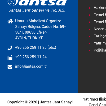
Hakkın
Temel 
Umurlu Mahallesi Organize
Temel B
Sanayi Bölgesi, Cadde No: 59-
Neden 
58/1, 09630 Efeler-
Tarihç
AYDIN/TÜRKİYE
Yatırımc
+90.256 259 11 25 (pbx)
Politik
+90.256 259 11 24
info@jantsa.com.tr
Yatırımcı İlişk
Copyright © 2026 | Jantsa Jant Sanayi
Genel Satı