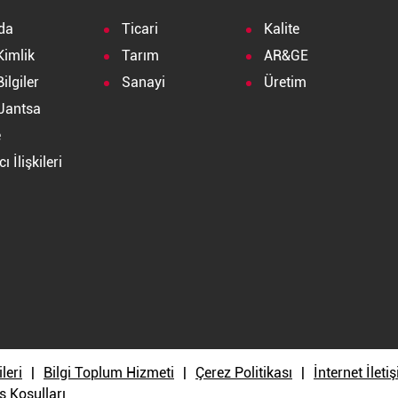
da
Ticari
Kalite
Kimlik
Tarım
AR&GE
ilgiler
Sanayi
Üretim
Jantsa
e
ı İlişkileri
a
ileri
Bilgi Toplum Hizmeti
Çerez Politikası
İnternet İlet
ş Koşulları