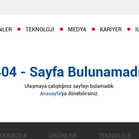
NLER
TEKNOLOJI
MEDYA
KARIYER
İ
404 - Sayfa Bulunamadı
Ulaşmaya çalıştığınız sayfayı bulamadık.
Anasayfa
'ya dönebilirsiniz.
KKIMIZDA
ÜRÜNLER
TEKNOLOJI