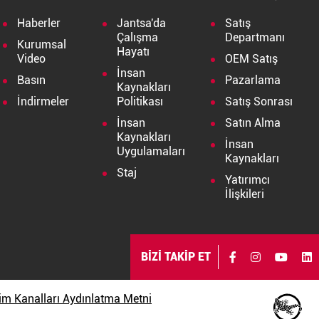
Haberler
Jantsa'da
Satış
Çalışma
Departmanı
Kurumsal
Hayatı
Video
OEM Satış
İnsan
Basın
Pazarlama
Kaynakları
İndirmeler
Politikası
Satış Sonrası
İnsan
Satın Alma
Kaynakları
İnsan
Uygulamaları
Kaynakları
Staj
Yatırımcı
İlişkileri
BİZİ TAKİP ET
işim Kanalları Aydınlatma Metni