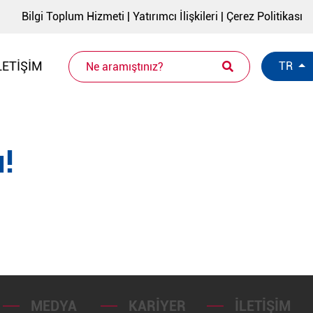
Bilgi Toplum Hizmeti
|
Yatırımcı İlişkileri
|
Çerez Politikası
LETIŞIM
TR
!
MEDYA
KARIYER
İLETIŞIM