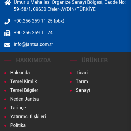
Umurlu Mahallesi Organize Sanayi Bölgesi, Cadde No:
59-58/1, 09630 Efeler-AYDIN/TÜRKİYE
+90.256 259 11 25 (pbx)
+90.256 259 11 24
info@jantsa.com.tr
HAKKIMIZDA
ÜRÜNLER
Hakkında
Ticari
Temel Kimlik
Tarım
Temel Bilgiler
Sanayi
Neden Jantsa
Tarihçe
Yatırımcı İlişkileri
Politika