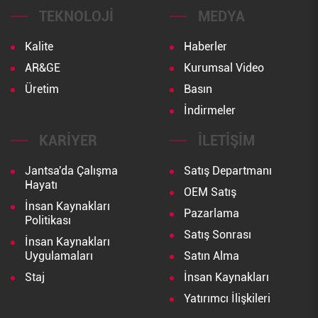
TEKNOLOJI
MEDYA
Kalite
Haberler
AR&GE
Kurumsal Video
Üretim
Basın
İndirmeler
KARIYER
İLETIŞIM
Jantsa'da Çalışma
Satış Departmanı
Hayatı
OEM Satış
İnsan Kaynakları
Pazarlama
Politikası
Satış Sonrası
İnsan Kaynakları
Uygulamaları
Satın Alma
Staj
İnsan Kaynakları
Yatırımcı İlişkileri