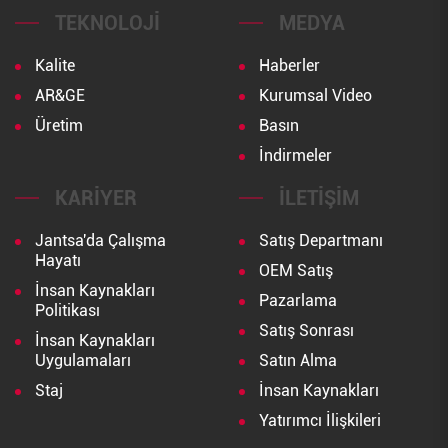
TEKNOLOJI
MEDYA
Kalite
Haberler
AR&GE
Kurumsal Video
Üretim
Basın
İndirmeler
KARIYER
İLETIŞIM
Jantsa'da Çalışma
Satış Departmanı
Hayatı
OEM Satış
İnsan Kaynakları
Pazarlama
Politikası
Satış Sonrası
İnsan Kaynakları
Uygulamaları
Satın Alma
Staj
İnsan Kaynakları
Yatırımcı İlişkileri