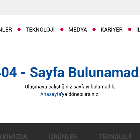
NLER
TEKNOLOJI
MEDYA
KARIYER
İ
404 - Sayfa Bulunamadı
Ulaşmaya çalıştığınız sayfayı bulamadık.
Anasayfa
'ya dönebilirsiniz.
KKIMIZDA
ÜRÜNLER
TEKNOLOJI