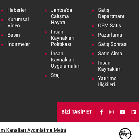
Haberler
Jantsa'da
Satış
Çalışma
Departmanı
Kurumsal
Hayatı
Video
OEM Satış
İnsan
Basın
Pazarlama
Kaynakları
İndirmeler
Politikası
Satış Sonrası
İnsan
Satın Alma
Kaynakları
İnsan
Uygulamaları
Kaynakları
Staj
Yatırımcı
İlişkileri
BİZİ TAKİP ET
işim Kanalları Aydınlatma Metni