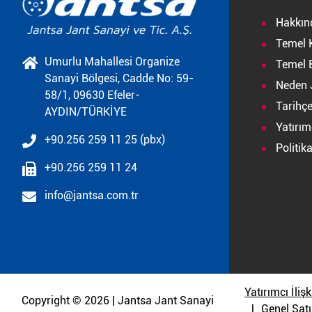
Hakkın
Temel 
Umurlu Mahallesi Organize
Temel B
Sanayi Bölgesi, Cadde No: 59-
Neden 
58/1, 09630 Efeler-
Tarihç
AYDIN/TÜRKİYE
Yatırımc
+90.256 259 11 25 (pbx)
Politik
+90.256 259 11 24
info@jantsa.com.tr
Yatırımcı İlişk
Copyright © 2026 | Jantsa Jant Sanayi
Genel Satı