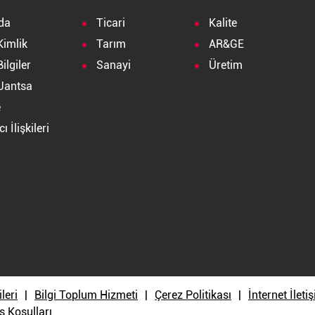
da
Ticari
Kalite
Kimlik
Tarım
AR&GE
ilgiler
Sanayi
Üretim
Jantsa
e
ı İlişkileri
a
ileri
Bilgi Toplum Hizmeti
Çerez Politikası
İnternet İlet
ş Koşulları