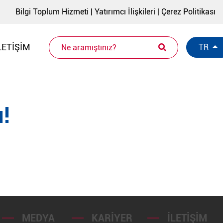
Bilgi Toplum Hizmeti
|
Yatırımcı İlişkileri
|
Çerez Politikası
LETIŞIM
TR
!
MEDYA
KARIYER
İLETIŞIM