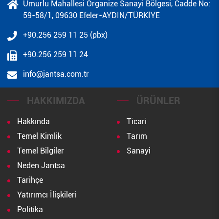
Umurlu Mahallesi Organize Sanayi Bölgesi, Cadde No:
59-58/1, 09630 Efeler-AYDIN/TÜRKİYE
+90.256 259 11 25 (pbx)
+90.256 259 11 24
info@jantsa.com.tr
HAKKIMIZDA
ÜRÜNLER
Hakkında
Ticari
Temel Kimlik
Tarım
Temel Bilgiler
Sanayi
Neden Jantsa
Tarihçe
Yatırımcı İlişkileri
Politika