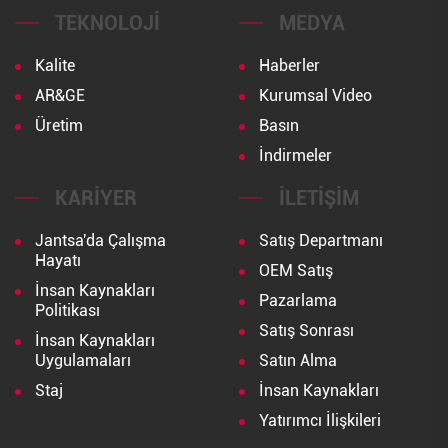
TEKNOLOJI
MEDYA
Kalite
Haberler
AR&GE
Kurumsal Video
Üretim
Basın
İndirmeler
KARIYER
İLETIŞIM
Jantsa'da Çalışma
Satış Departmanı
Hayatı
OEM Satış
İnsan Kaynakları
Pazarlama
Politikası
Satış Sonrası
İnsan Kaynakları
Uygulamaları
Satın Alma
Staj
İnsan Kaynakları
Yatırımcı İlişkileri