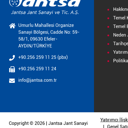
Hakkın
Temel 
Umurlu Mahallesi Organize
Temel B
Sanayi Bölgesi, Cadde No: 59-
Neden 
58/1, 09630 Efeler-
Tarihç
AYDIN/TÜRKİYE
Yatırımc
+90.256 259 11 25 (pbx)
Politik
+90.256 259 11 24
info@jantsa.com.tr
Yatırımcı İlişk
Copyright © 2026 | Jantsa Jant Sanayi
Genel Satı