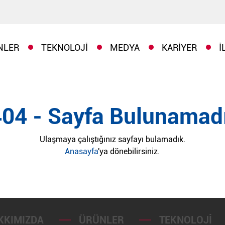
NLER
TEKNOLOJI
MEDYA
KARIYER
İ
404 - Sayfa Bulunamadı
Ulaşmaya çalıştığınız sayfayı bulamadık.
Anasayfa
'ya dönebilirsiniz.
KKIMIZDA
ÜRÜNLER
TEKNOLOJI