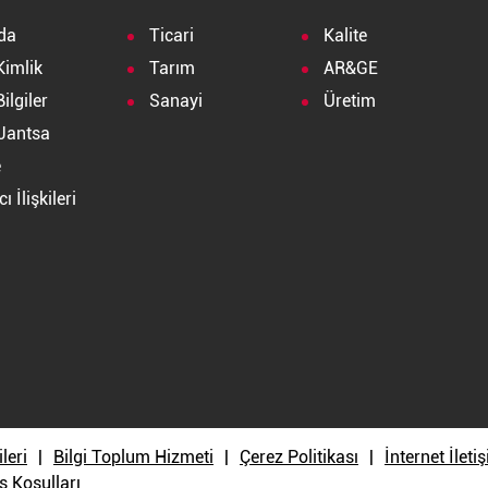
da
Ticari
Kalite
Kimlik
Tarım
AR&GE
ilgiler
Sanayi
Üretim
Jantsa
e
ı İlişkileri
a
ileri
Bilgi Toplum Hizmeti
Çerez Politikası
İnternet İlet
ş Koşulları