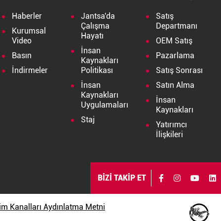
Haberler
Jantsa'da
Satış
Çalışma
Departmanı
Kurumsal
Hayatı
Video
OEM Satış
İnsan
Basın
Pazarlama
Kaynakları
İndirmeler
Politikası
Satış Sonrası
İnsan
Satın Alma
Kaynakları
İnsan
Uygulamaları
Kaynakları
Staj
Yatırımcı
İlişkileri
BİZİ TAKİP ET
işim Kanalları Aydınlatma Metni