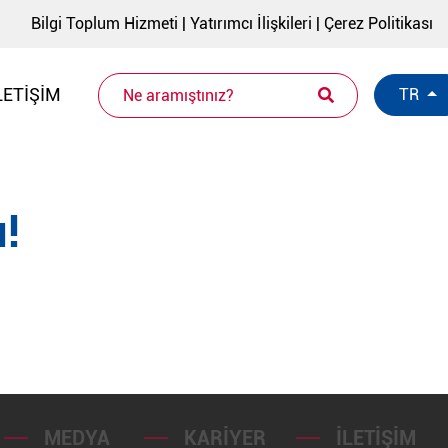
Bilgi Toplum Hizmeti
|
Yatırımcı İlişkileri
|
Çerez Politikası
LETIŞIM
TR
!
MEDYA
KARIYER
İLETIŞIM