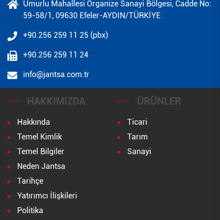
Umurlu Mahallesi Organize Sanayi Bölgesi, Cadde No:
59-58/1, 09630 Efeler-AYDIN/TÜRKİYE
+90.256 259 11 25 (pbx)
+90.256 259 11 24
info@jantsa.com.tr
HAKKIMIZDA
ÜRÜNLER
Hakkında
Ticari
Temel Kimlik
Tarım
Temel Bilgiler
Sanayi
Neden Jantsa
Tarihçe
Yatırımcı İlişkileri
Politika