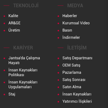
TEKNOLOJI
MEDYA
Kalite
Haberler
AR&GE
Kurumsal Video
Üretim
Basın
İndirmeler
KARIYER
İLETIŞIM
Jantsa'da Çalışma
Satış Departmanı
Hayatı
OEM Satış
İnsan Kaynakları
Pazarlama
Politikası
Satış Sonrası
İnsan Kaynakları
Uygulamaları
Satın Alma
Staj
İnsan Kaynakları
Yatırımcı İlişkileri