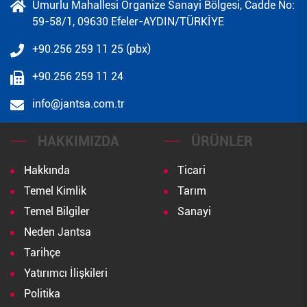
Umurlu Mahallesi Organize Sanayi Bölgesi, Cadde No:
59-58/1, 09630 Efeler-AYDIN/TÜRKİYE
+90.256 259 11 25 (pbx)
+90.256 259 11 24
info@jantsa.com.tr
HAKKIMIZDA
ÜRÜNLER
Hakkında
Ticari
Temel Kimlik
Tarım
Temel Bilgiler
Sanayi
Neden Jantsa
Tarihçe
Yatırımcı İlişkileri
Politika