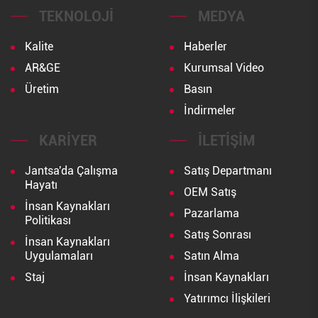
TEKNOLOJI
MEDYA
Kalite
Haberler
AR&GE
Kurumsal Video
Üretim
Basın
İndirmeler
KARIYER
İLETIŞIM
Jantsa'da Çalışma
Satış Departmanı
Hayatı
OEM Satış
İnsan Kaynakları
Pazarlama
Politikası
Satış Sonrası
İnsan Kaynakları
Uygulamaları
Satın Alma
Staj
İnsan Kaynakları
Yatırımcı İlişkileri