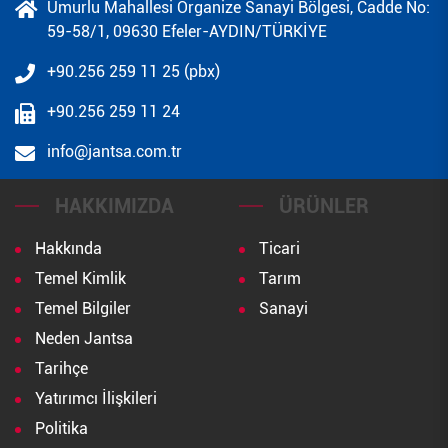
Umurlu Mahallesi Organize Sanayi Bölgesi, Cadde No:
59-58/1, 09630 Efeler-AYDIN/TÜRKİYE
+90.256 259 11 25 (pbx)
+90.256 259 11 24
info@jantsa.com.tr
HAKKIMIZDA
ÜRÜNLER
Hakkında
Ticari
Temel Kimlik
Tarım
Temel Bilgiler
Sanayi
Neden Jantsa
Tarihçe
Yatırımcı İlişkileri
Politika