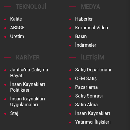
TEKNOLOJI
MEDYA
Kalite
Haberler
AR&GE
Kurumsal Video
Üretim
Basın
İndirmeler
KARIYER
İLETIŞIM
Jantsa'da Çalışma
Satış Departmanı
Hayatı
OEM Satış
İnsan Kaynakları
Pazarlama
Politikası
Satış Sonrası
İnsan Kaynakları
Uygulamaları
Satın Alma
Staj
İnsan Kaynakları
Yatırımcı İlişkileri