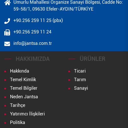
Umurlu Mahallesi Organize Sanayi Bölgesi, Cadde No:
59-58/1, 09630 Efeler-AYDIN/TÜRKİYE
+90.256 259 11 25 (pbx)
+90.256 259 11 24
info@jantsa.com.tr
HAKKIMIZDA
ÜRÜNLER
Hakkında
Ticari
Temel Kimlik
Tarım
Temel Bilgiler
Sanayi
Neden Jantsa
Tarihçe
Yatırımcı İlişkileri
Politika