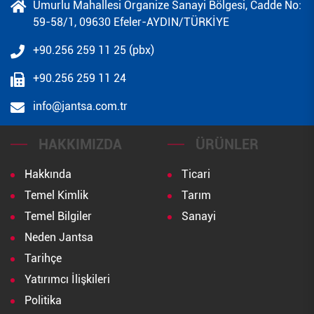
Umurlu Mahallesi Organize Sanayi Bölgesi, Cadde No:
59-58/1, 09630 Efeler-AYDIN/TÜRKİYE
+90.256 259 11 25 (pbx)
+90.256 259 11 24
info@jantsa.com.tr
HAKKIMIZDA
ÜRÜNLER
Hakkında
Ticari
Temel Kimlik
Tarım
Temel Bilgiler
Sanayi
Neden Jantsa
Tarihçe
Yatırımcı İlişkileri
Politika