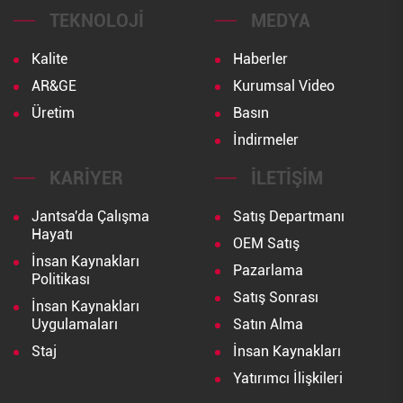
TEKNOLOJI
MEDYA
Kalite
Haberler
AR&GE
Kurumsal Video
Üretim
Basın
İndirmeler
KARIYER
İLETIŞIM
Jantsa'da Çalışma
Satış Departmanı
Hayatı
OEM Satış
İnsan Kaynakları
Pazarlama
Politikası
Satış Sonrası
İnsan Kaynakları
Uygulamaları
Satın Alma
Staj
İnsan Kaynakları
Yatırımcı İlişkileri