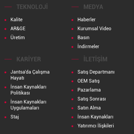
TEKNOLOJI
MEDYA
Kalite
Haberler
AR&GE
Kurumsal Video
Üretim
Basın
İndirmeler
KARIYER
İLETIŞIM
Jantsa'da Çalışma
Satış Departmanı
Hayatı
OEM Satış
İnsan Kaynakları
Pazarlama
Politikası
Satış Sonrası
İnsan Kaynakları
Uygulamaları
Satın Alma
Staj
İnsan Kaynakları
Yatırımcı İlişkileri