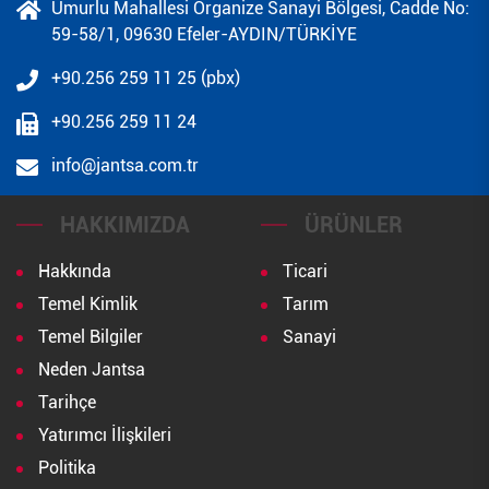
Umurlu Mahallesi Organize Sanayi Bölgesi, Cadde No:
59-58/1, 09630 Efeler-AYDIN/TÜRKİYE
+90.256 259 11 25 (pbx)
+90.256 259 11 24
info@jantsa.com.tr
HAKKIMIZDA
ÜRÜNLER
Hakkında
Ticari
Temel Kimlik
Tarım
Temel Bilgiler
Sanayi
Neden Jantsa
Tarihçe
Yatırımcı İlişkileri
Politika