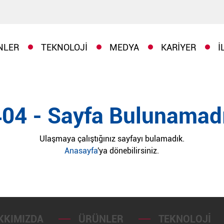
NLER
TEKNOLOJI
MEDYA
KARIYER
İ
404 - Sayfa Bulunamadı
Ulaşmaya çalıştığınız sayfayı bulamadık.
Anasayfa
'ya dönebilirsiniz.
KKIMIZDA
ÜRÜNLER
TEKNOLOJI