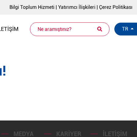
Bilgi Toplum Hizmeti
|
Yatırımcı İlişkileri
|
Çerez Politikası
LETIŞIM
TR
!
MEDYA
KARIYER
İLETIŞIM