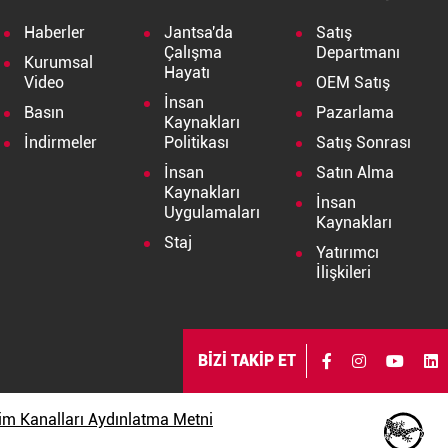
Haberler
Jantsa'da
Satış
Çalışma
Departmanı
Kurumsal
Hayatı
Video
OEM Satış
İnsan
Basın
Pazarlama
Kaynakları
İndirmeler
Politikası
Satış Sonrası
İnsan
Satın Alma
Kaynakları
İnsan
Uygulamaları
Kaynakları
Staj
Yatırımcı
İlişkileri
BİZİ TAKİP ET
işim Kanalları Aydınlatma Metni