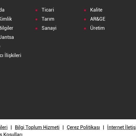
da
Ticari
Kalite
Kimlik
Tarım
AR&GE
ilgiler
Sanayi
Üretim
Jantsa
e
ı İlişkileri
a
ileri
Bilgi Toplum Hizmeti
Çerez Politikası
İnternet İlet
ş Koşulları