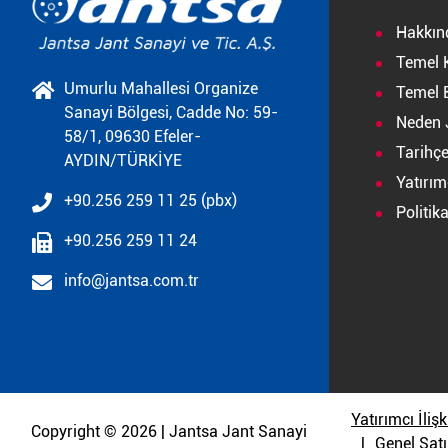
Hakkın
Temel 
Umurlu Mahallesi Organize
Temel B
Sanayi Bölgesi, Cadde No: 59-
Neden 
58/1, 09630 Efeler-
Tarihç
AYDIN/TÜRKİYE
Yatırımc
+90.256 259 11 25 (pbx)
Politik
+90.256 259 11 24
info@jantsa.com.tr
Yatırımcı İlişk
Copyright © 2026 | Jantsa Jant Sanayi
Genel Satı