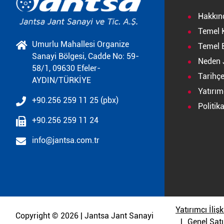
Hakkın
Temel 
Umurlu Mahallesi Organize
Temel B
Sanayi Bölgesi, Cadde No: 59-
Neden 
58/1, 09630 Efeler-
Tarihç
AYDIN/TÜRKİYE
Yatırımc
+90.256 259 11 25 (pbx)
Politik
+90.256 259 11 24
info@jantsa.com.tr
Yatırımcı İlişk
Copyright © 2026 | Jantsa Jant Sanayi
Genel Satı