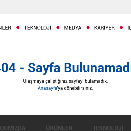
NLER
TEKNOLOJI
MEDYA
KARIYER
İ
404 - Sayfa Bulunamadı
Ulaşmaya çalıştığınız sayfayı bulamadık.
Anasayfa
'ya dönebilirsiniz.
KKIMIZDA
ÜRÜNLER
TEKNOLOJI