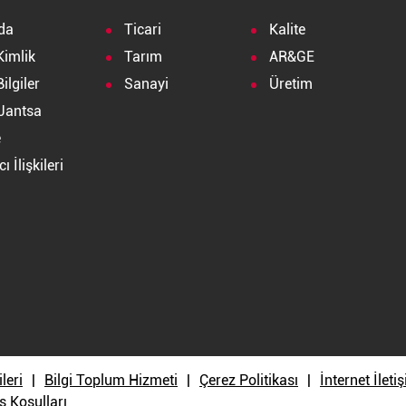
da
Ticari
Kalite
Kimlik
Tarım
AR&GE
ilgiler
Sanayi
Üretim
Jantsa
e
ı İlişkileri
a
ileri
Bilgi Toplum Hizmeti
Çerez Politikası
İnternet İlet
ş Koşulları