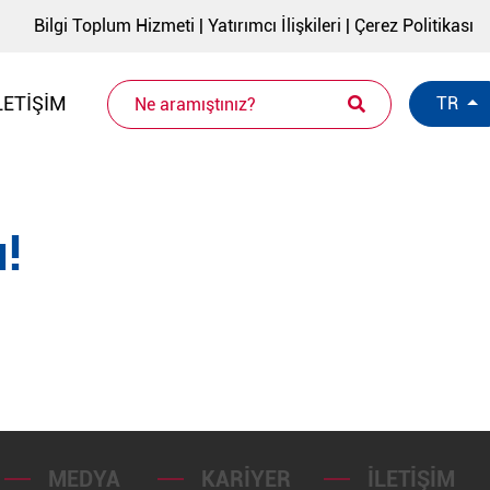
Bilgi Toplum Hizmeti
|
Yatırımcı İlişkileri
|
Çerez Politikası
LETIŞIM
TR
!
MEDYA
KARIYER
İLETIŞIM