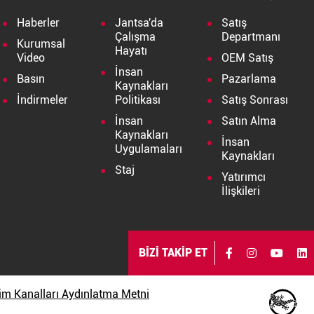
Haberler
Jantsa'da
Satış
Çalışma
Departmanı
Kurumsal
Hayatı
Video
OEM Satış
İnsan
Basın
Pazarlama
Kaynakları
İndirmeler
Politikası
Satış Sonrası
İnsan
Satın Alma
Kaynakları
İnsan
Uygulamaları
Kaynakları
Staj
Yatırımcı
İlişkileri
BİZİ TAKİP ET
işim Kanalları Aydınlatma Metni